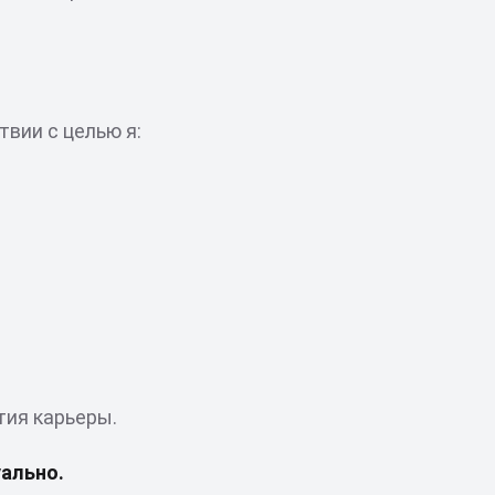
вии с целью я:
тия карьеры.
ально.