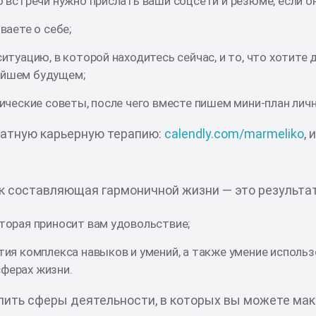
о встречи нужно прислать ваши соцсети и резюме, если он
ваете о себе;
ситуацию, в которой находитесь сейчас, и то, что хотите д
айшем будущем;
гические советы, после чего вместе пишем мини-план лич
латную карьерную терапию:
calendly.com/marmeliko
, 
к составляющая гармоничной жизни — это результат
оторая приносит вам удовольствие;
тия комплекса навыков и умений, а также умение использо
ферах жизни.
лить сферы деятельности, в которых вы можете ма