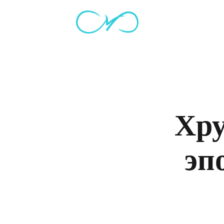
Warning
: Undefined variable $shop_url in
/home/hv287320/m
Хру
эп