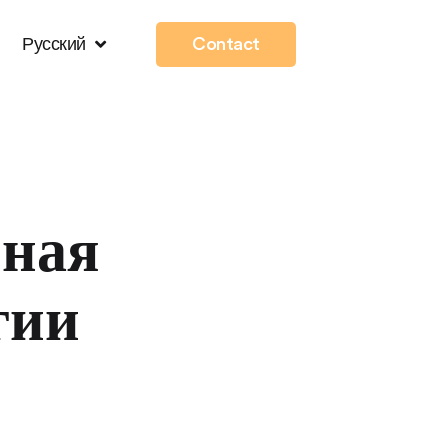
Русский
Contact
s/Omega_Main.php
on line
338
йная
гии