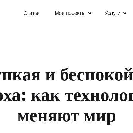
Статьи
Мои проекты
Услуги
armeliko.com/www/wp-content/themes/omex/inc/classe
пкая и беспоко
оха: как техноло
меняют мир